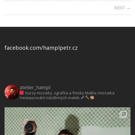
NEXT →
facebook.com/hamplpetr.cz
atelier_hampl
Kurzy mozaiky, sgrafita a fresky
Malba /mozaika
/restaurování nástěnných maleb