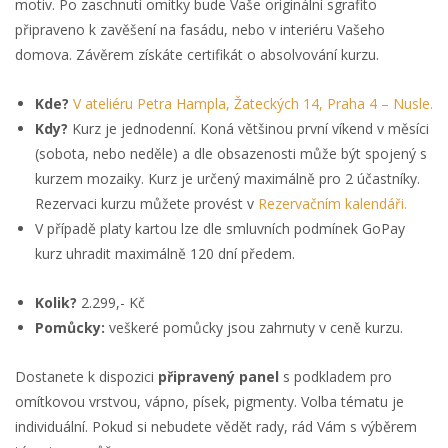
motiv. Po zaschnutí omítky bude Vaše originální sgrafito
připraveno k zavěšení na fasádu, nebo v interiéru Vašeho
domova. Závěrem získáte certifikát o absolvování kurzu.
Kde?
V ateliéru Petra Hampla, Žateckých 14, Praha 4 – Nusle.
Kdy?
Kurz je jednodenní. Koná většinou první víkend v měsíci
(sobota, nebo neděle) a dle obsazenosti může být spojený s
kurzem mozaiky. Kurz je určený maximálně pro 2 účastníky.
Rezervaci kurzu můžete provést v
Rezervačním kalendáři.
V případě platy kartou lze dle smluvních podmínek GoPay
kurz uhradit maximálně 120 dní předem.
Kolik?
2.299,- Kč
Pomůcky:
veškeré pomůcky jsou zahrnuty v ceně kurzu.
Dostanete k dispozici
připravený panel
s podkladem pro
omítkovou vrstvou, vápno, písek, pigmenty. Volba tématu je
individuální. Pokud si nebudete vědět rady, rád Vám s výběrem