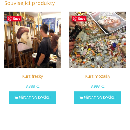
Související produkty
Save
Save
Kurz fresky
Kurz mozaiky
3.388
Kč
3.993
Kč
PŘIDAT DO KOŠÍKU
PŘIDAT DO KOŠÍKU