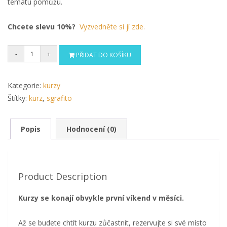
tématu pomůžu.
Chcete slevu 10%?
Vyzvedněte si jí zde.
Quantity
PŘIDAT DO KOŠÍKU
Kategorie:
kurzy
Štítky:
kurz
,
sgrafito
Popis
Hodnocení (0)
Product Description
Kurzy se konají obvykle první víkend v měsíci.
Až se budete chtít kurzu zůčastnit, rezervujte si své místo