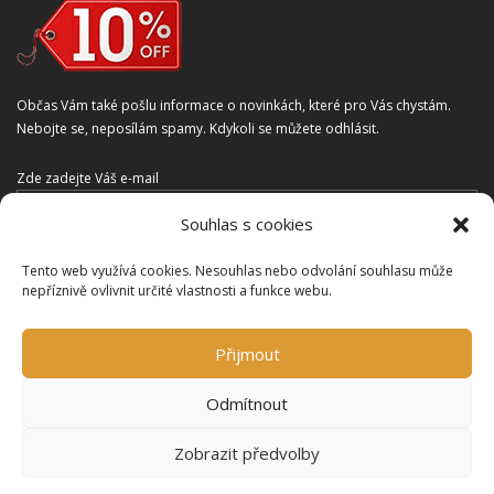
Občas Vám také pošlu informace o novinkách, které pro Vás chystám.
Nebojte se, neposílám spamy. Kdykoli se můžete odhlásit.
Zde zadejte Váš e-mail
Souhlas s cookies
Tento web využívá cookies. Nesouhlas nebo odvolání souhlasu může
nepříznivě ovlivnit určité vlastnosti a funkce webu.
Souhlasím s podmínkami Ochrany osobních údajů
Přijmout
Odmítnout
Zobrazit předvolby