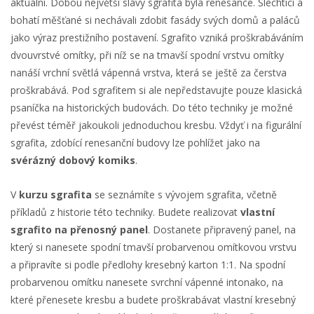
aktuální. Dobou největší slávy sgrafita byla renesance. Šlechtici a
bohatí měšťané si nechávali zdobit fasády svých domů a paláců
jako výraz prestižního postavení. Sgrafito vzniká proškrabáváním
dvouvrstvé omítky, při níž se na tmavší spodní vrstvu omítky
nanáší vrchní světlá vápenná vrstva, která se ještě za čerstva
proškrabává. Pod sgrafitem si ale nepředstavujte pouze klasická
psaníčka na historických budovách. Do této techniky je možné
převést téměř jakoukoli jednoduchou kresbu. Vždyť i na figurální
sgrafita, zdobící renesanční budovy lze pohlížet jako na
svérázný dobový komiks
.
V
kurzu sgrafita
se seznámíte s vývojem sgrafita, včetně
příkladů z historie této techniky. Budete realizovat
vlastní
sgrafito na přenosný panel
. Dostanete připravený panel, na
který si nanesete spodní tmavší probarvenou omítkovou vrstvu
a připravíte si podle předlohy kresebný karton 1:1. Na spodní
probarvenou omítku nanesete svrchní vápenné intonako, na
které přenesete kresbu a budete proškrabávat vlastní kresebný